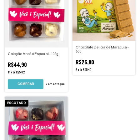
Chocolate Delícia de Maracujá -
60g
Coleção Você é Especial - 108g
R$26,90
R$44,90
6
x
de
R$5,40
11
x
de
R$5,02
2
em estoque
ESGOTADO