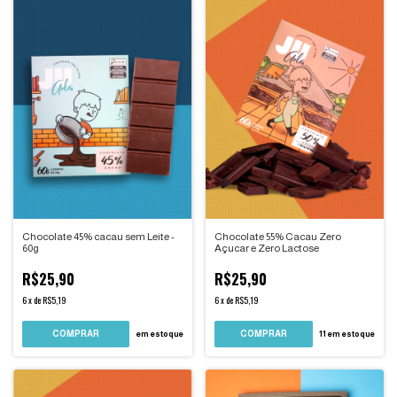
Chocolate 45% cacau sem Leite -
Chocolate 55% Cacau Zero
60g
Açucar e Zero Lactose
R$25,90
R$25,90
6
x
de
R$5,19
6
x
de
R$5,19
COMPRAR
em estoque
11
em estoque