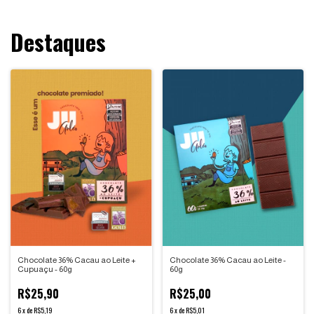
Destaques
Chocolate 36% Cacau ao Leite -
Chocolate 36% Cacau ao Leite +
60g
Cupuaçu - 60g
R$25,00
R$25,90
6
x
de
R$5,01
6
x
de
R$5,19