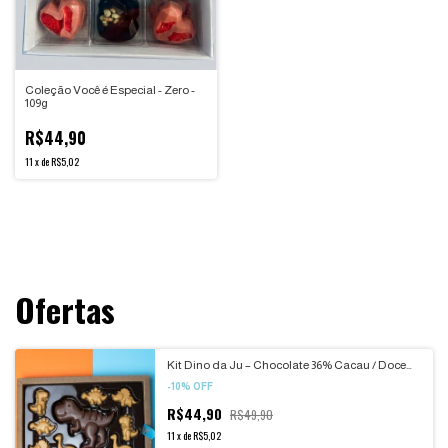
Coleção Você é Especial - Zero -
109g
R$44,90
11
x
de
R$5,02
Ofertas
Kit Dino da Ju – Chocolate 36% Cacau / Doce
de Leite Crocante
-
10
%
OFF
R$44,90
R$49,90
11
x
de
R$5,02