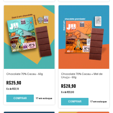
Chocolate 70% Cacau - 60g
Chocolate 70% Cacau + Mel de
Uruçu - 60g
R$25,90
R$28,90
6
x
de
R$5,19
6
x
de
R$5,80
17
em estoque
17
em estoque