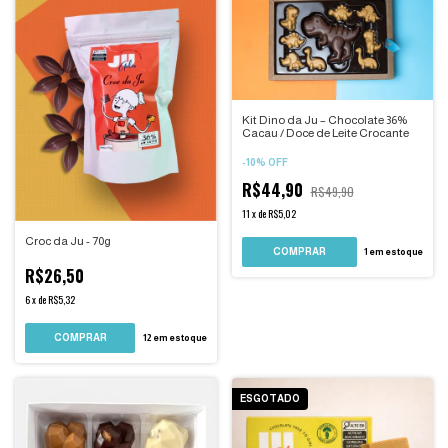
Kit Dino da Ju – Chocolate 36%
Cacau / Doce de Leite Crocante
-
10
%
OFF
R$44,90
R$49,90
11
x
de
R$5,02
Croc da Ju - 70g
COMPRAR
1
em estoque
R$26,50
6
x
de
R$5,32
12
em estoque
ESGOTADO