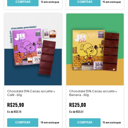
12
em estoque
15
em estoque
Chocolate 55% Cacau ao Leite +
Chocolate 55% Cacau ao Leite +
Café - 60g
Banana - 60g
R$25,90
R$25,00
6
x
de
R$5,19
6
x
de
R$5,01
10
em estoque
15
em estoque