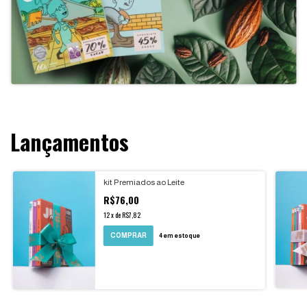
Lançamentos
kit Premiados ao Leite
R$76,00
12
x
de
R$7,82
4
em estoque