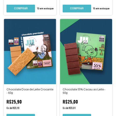
15
em estoque
13
em estoque
Chocolate Doce de Leite Crocante
Chocolate 55% Cacau ao Leite -
- 60g
60g
R$25,90
R$25,00
6
x
de
R$5,19
6
x
de
R$5,01